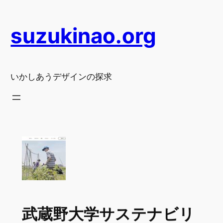
内
容
suzukinao.org
を
ス
キ
ッ
いかしあうデザインの探求
プ
武蔵野大学サステナビリ