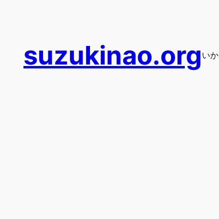
内
容
を
suzukinao.org
ス
いか
キ
ッ
プ