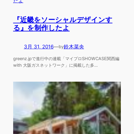
『近畿をソーシャルデザインす
る』を制作したよ
3月 31, 2016
—
鈴木菜央
by
greenz.jpで進行中の連載「マイプロSHOWCASE関西編
with 大阪ガスネットワーク」に掲載した多…