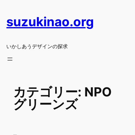
内
容
suzukinao.org
を
ス
キ
ッ
いかしあうデザインの探求
プ
カテゴリー:
NPO
グリーンズ