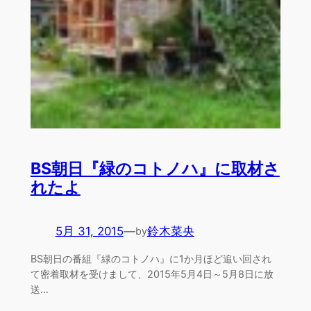
BS朝日『緑のコトノハ』に取材さ
れたよ
5月 31, 2015
—
鈴木菜央
by
BS朝日の番組『緑のコトノハ』に1か月ほど追い回され
て密着取材を受けまして、2015年5月4日～5月8日に放
送…