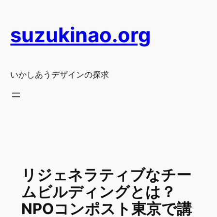
内
容
suzukinao.org
を
ス
キ
ッ
いかしあうデザインの探求
プ
リジェネラティブなチー
ムビルディングとは？
NPOコンポスト東京で講