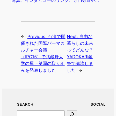
写真、インタビューのリンク、専門分野や…
←
Previous:
台湾で開
Next:
自由な
催された国際パーマカ
暮らしの未来
ルチャー会議
ってどんな？
（IPC15）で武蔵野大
YADOKARI鏡
学の屋上菜園の取り組
祭で講演しま
みを発表しました
した
→
SEARCH
SOCIAL
Search