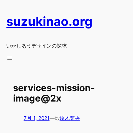
内
容
suzukinao.org
を
ス
キ
ッ
いかしあうデザインの探求
プ
services-mission-
image@2x
7月 1, 2021
—
鈴木菜央
by