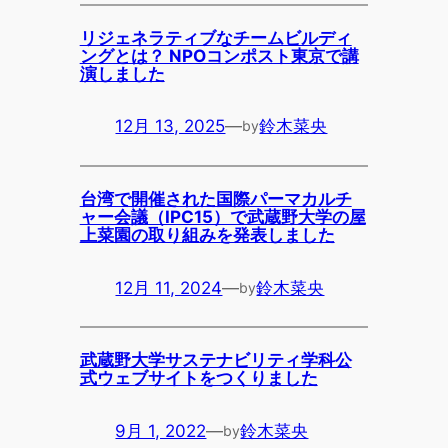
リジェネラティブなチームビルディ
ングとは？ NPOコンポスト東京で講
演しました
12月 13, 2025
—
鈴木菜央
by
台湾で開催された国際パーマカルチ
ャー会議（IPC15）で武蔵野大学の屋
上菜園の取り組みを発表しました
12月 11, 2024
—
鈴木菜央
by
武蔵野大学サステナビリティ学科公
式ウェブサイトをつくりました
9月 1, 2022
—
鈴木菜央
by