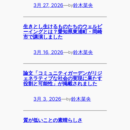
3月 27, 2026
—
鈴木菜央
by
生きとし生けるものたちのウェルビ
ーイングとは？愛知県東浦町・岡崎
市で講演しました
3月 16, 2026
—
鈴木菜央
by
論文「コミュニティガーデンがリジ
ェネラティブな社会の実現に果たす
役割と可能性」が掲載されました
3月 3, 2026
—
鈴木菜央
by
質が低いことの素晴らしさ